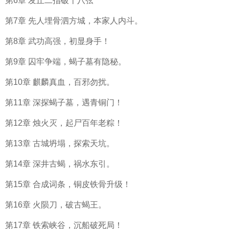
第6章 发丘二指破十八弦
第7章 先人埋骨泗方城，本家人内斗。
第8章 武功高强，初显身手！
第9章 囚牢争端，蝎子墓有隐秘。
第10章 麒麟真血，百邪勿扰。
第11章 深探蝎子墓，遇青铜门！
第12章 烛火灭，起尸百年老粽！
第13章 古城坍塌，探索天坑。
第14章 深井古蝎，祸水东引。
第15章 合成词条，铜皮铁骨升级！
第16章 火陨刀，破古蝎王。
第17章 铁索峡谷，沉船破死局！