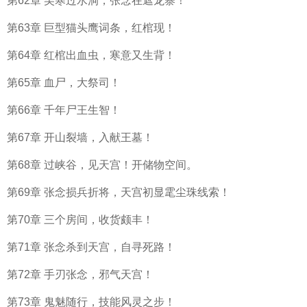
第62章 吴寒过水洞，张念在遮龙寨！
第63章 巨型猫头鹰词条，红棺现！
第64章 红棺出血虫，寒意又生背！
第65章 血尸，大祭司！
第66章 千年尸王生智！
第67章 开山裂墙，入献王墓！
第68章 过峡谷，见天宫！开储物空间。
第69章 张念损兵折将，天宫初显雮尘珠线索！
第70章 三个房间，收货颇丰！
第71章 张念杀到天宫，自寻死路！
第72章 手刃张念，邪气天宫！
第73章 鬼魅随行，技能风灵之步！