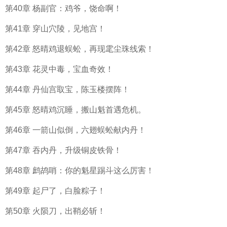
第40章 杨副官：鸡爷，饶命啊！
第41章 穿山穴陵，见地宫！
第42章 怒晴鸡退蜈蚣，再现雮尘珠线索！
第43章 花灵中毒，宝血奇效！
第44章 丹仙宫取宝，陈玉楼摆阵！
第45章 怒晴鸡沉睡，搬山魁首遇危机。
第46章 一箭山似倒，六翅蜈蚣献内丹！
第47章 吞内丹，升级铜皮铁骨！
第48章 鹧鸪哨：你的魁星踢斗这么厉害！
第49章 起尸了，白脸粽子！
第50章 火陨刀，出鞘必斩！