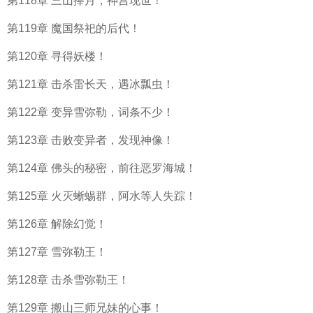
第118章 三山捧月，神宫现世！
第119章 魔国祭祀的后代！
第120章 寻得妖楼！
第121章 击杀雷长天，遇冰瓢虫！
第122章 变异雪弥勒，词条不少！
第123章 击败变异者，发现神像！
第124章 佛头的秘密，前往恶罗海城！
第125章 火灭蜥蜴群，阿水等人失踪！
第126章 解除幻觉！
第127章 雪弥勒王！
第128章 击杀雪弥勒王！
第129章 搬山三师兄妹的心事！