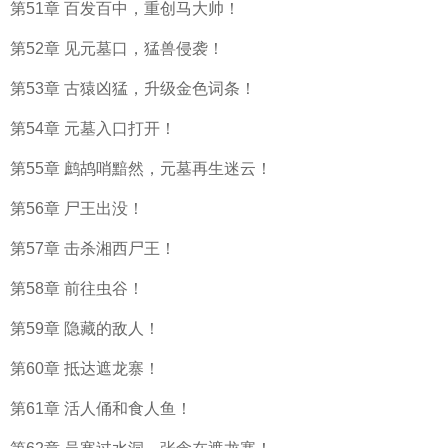
第51章 百发百中，重创马大帅！
第52章 见元墓口，猛兽侵袭！
第53章 古猿凶猛，升级金色词条！
第54章 元墓入口打开！
第55章 鹧鸪哨黯然，元墓再生迷云！
第56章 尸王出没！
第57章 击杀湘西尸王！
第58章 前往虫谷！
第59章 隐藏的敌人！
第60章 抵达遮龙寨！
第61章 活人俑和食人鱼！