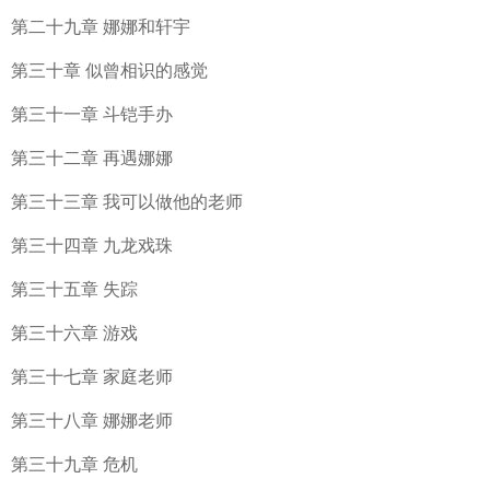
第二十九章 娜娜和轩宇
第三十章 似曾相识的感觉
第三十一章 斗铠手办
第三十二章 再遇娜娜
第三十三章 我可以做他的老师
第三十四章 九龙戏珠
第三十五章 失踪
第三十六章 游戏
第三十七章 家庭老师
第三十八章 娜娜老师
第三十九章 危机