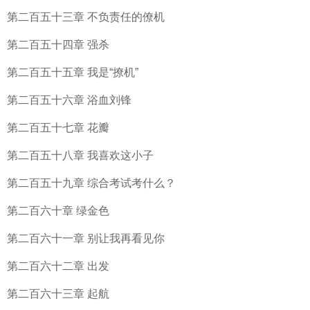
第二百五十三章 不负责任的僚机
第二百五十四章 强杀
第二百五十五章 我是“撩机”
第二百五十六章 浴血刘锋
第二百五十七章 花瓣
第二百五十八章 我喜欢这小子
第二百五十九章 综合考试考什么？
第二百六十章 绿金色
第二百六十一章 别让我再看见你
第二百六十二章 出发
第二百六十三章 起航