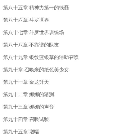
第八十五章 精神力第一的钱磊
第八十六章 斗罗世界
第八十七章 斗罗世界训练场
第八十八章 不靠谱的队友
第八十九章 银纹蓝银草的辅助召唤
第九十章 召唤来的绝色美少女
第九十一章 金龙升天
第九十二章 娜娜的猜测
第九十三章 娜娜的声音
第九十四章 召唤试验
第九十五章 增幅