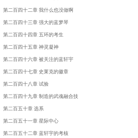
第二百四十二章 我什么也没做啊
第二百四十三章 强大的蓝梦琴
第二百四十四章 五环的考生
第二百四十五章 神灵凝神
第二百四十六章 被关注的蓝轩宇
第二百四十七章 史莱克的徽章
第二百四十八章 试验
第二百四十九章 制造的武魂融合技
第二百五十章 选系
第二百五十一章 星际中心
第二百五十二章 蓝轩宇的考核