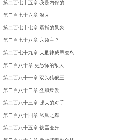
第二百七十五章 我是内保的
第二百七十六章 深入
第二百七十七章 震撼的景象
第二百七十八章 六领主？
第二百七十九章 大显神威翠魔鸟
第二百八十章 更恐怖的敌人
第二百八十一章 双头猿猴王
第二百八十二章 叠加爆发
第二百八十三章 强大的对手
第二百八十四章 冰凰之舞
第二百八十五章 钱磊变身