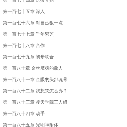
第一百七十四章 选拔开始
第一百七十五章 深入
第一百七十六章 对自己狠一点
第一百七十七章 千年紫芝
第一百七十八章 合作
第一百七十九章 初步联合
第一百八十章 金丝魔猿的敌人
第一百八十一章 金眼豹头部魂骨
第一百八十二章 我想哭怎么办？
第一百八十三章 凌天学院三人组
第一百八十四章 动手
第一百八十五章 光明神附体