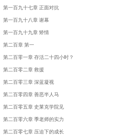
第一百九十七章 正面对抗
第一百九十八章 谢幕
第一百九十九章 矫情
第二百章 第一
第二百零一章 存活二十四小时？
第二百零二章 救援
第二百零三章 深蓝凝视
第二百零四章 善恶半人马
第二百零五章 史莱克学院见
第二百零六章 季老师的实力
第二百零七章 压迫下的成长