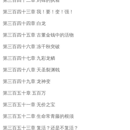
第三百四十二章 刘锋的执着
第三百四十三章 我！要！变！强！
第三百四十四章 白龙
第三百四十五章 古董金钱中的活物
第三百四十六章 冻千秋突破
第三百四十七章 九彩龙鳞
第三百四十八章 天圣裂渊戟
第三百四十九章 龙神变
第三百五十章 五百万
第三百五十一章 无价之宝
第三百五十二章 生命常青藤的根须
第三百五十三章 复活？还是不复活？