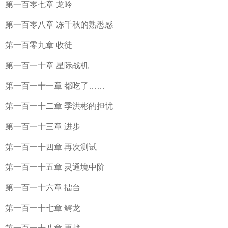
第一百零七章 龙吟
第一百零八章 冻千秋的熟悉感
第一百零九章 收徒
第一百一十章 星际战机
第一百一十一章 都吃了……
第一百一十二章 季洪彬的担忧
第一百一十三章 进步
第一百一十四章 再次测试
第一百一十五章 灵通境中阶
第一百一十六章 擂台
第一百一十七章 鳄龙