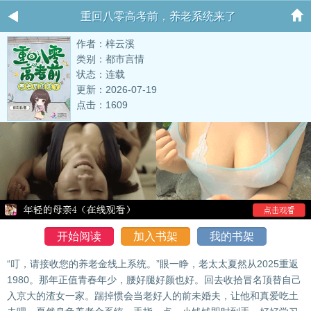
重回八零高考前，养老系统来了
作者：梓云溪
类别：都市言情
状态：连载
更新：2026-07-19
点击：1609
开始阅读
加入书架
我的书架
“叮，请接收您的养老金线上系统。”眼一睁，老太太夏然从2025重返
1980。那年正值青春年少，腰好腿好颜也好。回去收拾冒名顶替自己
入京大的渣女一家。踹掉惯会当老好人的前未婚夫，让他和真爱吃土