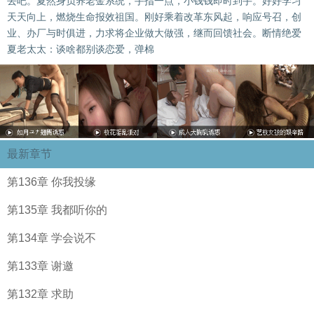
去吧。夏然身负养老金系统，手指一点，小钱钱即时到手。好好学习
天天向上，燃烧生命报效祖国。刚好乘着改革东风起，响应号召，创
业、办厂与时俱进，力求将企业做大做强，继而回馈社会。断情绝爱
夏老太太：谈啥都别谈恋爱，弹棉
最新章节
第136章 你我投缘
第135章 我都听你的
第134章 学会说不
第133章 谢邀
第132章 求助