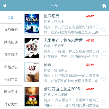
分类
08-06
星武纪元
全部
作者：猪三不
简介： 许进只是在九盏星灯前拜了几
玄幻奇幻
拜，就来到这方能够接引星光入已身
的世界，然后，他又在九盏星灯前拜了拜《基因大时
08-06
无限生存：我在末世世
武侠仙侠
代》《造化之王》《掌御星辰》这三本小说，最高订7
界捡垃圾
作者：予妤子
万，最低高订3万，最低均订7600，本本400万字往
简介： 一睁眼，林云又就发现自己身
上，人品保证，请放心入坑。
都市言情
处在植物世界中。这的植物还个个其
大无比，和以往见过的完全不同。以前的葡萄又大又
08-06
仙官
甜，现在的葡萄：想吃我？炸不死你！不仅如此，还有
穿越小说
作者：随轻风去
各种各样的变异动物在这巨大的植物世界中到处乱跑。
简介： 叶行远穿越成唯一的九世童子
以前的猫咪可可爱爱，现在的猫咪：人，泥嚎，你可以
科幻异灵
身，在这陌生的神仙妖怪世界里，读
靠在咪宽阔的胸膛上。林云又逼着自己飞快的适应了现
书科举考进士，皇家天命授神通。他还发现，前身给自
在的变化，并化身囤囤鼠，在各个世界中到处乱窜捡垃
08-06
梦幻西游之重返2005
己留下了外挂！然而天机与道统纠缠不清，神仙与凡人
网游竞技
圾(划掉)囤货。变异动植物、丧尸暴雨、极夜、以及各
作者：秋风夏蝉
相爱相杀，妖魔与鬼怪上蹿下跳，手持外挂的玩家叶行
种各样
简介： 方云重生了，重生到了他高三
远怎一个酸爽......
其它类型
时的2005年。这个时期的梦幻西游正