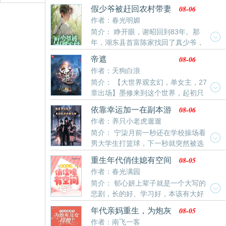
处于飞速成长期，各种风云人物竞相争锋。“叮——全能
08-06
假少爷被赶回农村带妻
辅助系统为您服务！”从课堂上醒来的方云听到脑海中的
儿逆袭人生
作者：春光明媚
提示声，整个人已经惊呆了！
简介： 睁开眼，谢昭回到83年。那
年，湖东县首富陈家找回了真少爷，
而他这个冒牌货被赶回了石水村。他不敢相信曾经疼他
08-06
帝遮
如珠如宝的爹妈居然不要他了，难道十八年的亲情全都
作者：天狗白浪
是假的吗？他上门求问，可他们哭着大骂他是祸根子，
简介： 【大世界观玄幻，单女主，27
害得他们亲生儿子吃了苦，受了难，是个黑心肝的王八
章出场】墨修来到这个世界，起初只
蛋！从此他一蹶不振。而亲爹妈为了弥补他，给他娶了
是想好好活着。没想到这里有洞天福地，有仙门帝庭，
个顶顶好的媳妇儿。黑长直，麻花辫儿，一张瓜子脸漂
08-06
依靠幸运加一在副本游
有三山四海，五湖八荒，九天十地，也曾有神话降临。
亮清纯，眼睛水灵灵仿佛会说话。可他打心眼里不喜
戏抱大腿
作者：养只小老虎遛遛
波云诡谲，恐怖滔天。一只小小的蜗牛以仙走天下，蜗
欢，觉着一切都是她和自己亲爹妈设下的阴谋，为的就
简介： 宁柒月前一秒还在学校操场看
行未来，证道成帝，最终身陨。一个被抓去挖矿的奴
是把自己困死在这里。后来，那一年年关，他不死心，
男大学生打篮球，下一秒就突然被选
隶，不信天命只信自己，打出一个无佛无圣时代，可依
又去了养父母家，毫不意外他又被揍了一顿，赶了出
中成为副本游戏玩家。经历千辛万苦才通关第一个新手
旧难逃一死。…………就这样一个连大帝的光芒也会被
来。他也照例喝得酩酊大醉，不省人事。只是这一日，
08-05
重生年代俏佳媳有空间
副本，拿到了第一个道具：幸运项链（使幸运值1）跟
遮住的时代。一位穿越而来的少年从天帝山走出。弱者
早上再次睁眼时，一切早已天翻地覆。他媳妇儿安安静
作者：春光满园
别人的道具比起来，简直鸡肋的没边了。殊不知，幸运
才逞强，强者一直强。
静的躺在床上，面如死灰。一旁洗澡的木盆里安安静静
简介： 郁心妍上辈子就是一个大写的
项链正在发挥她难以想象的作用力。在副本游戏随机挑
的躺着两个浑身是血的小娃儿。闭着眼，早就没了呼
悲剧，长的好、学习好，本该有大好
选玩家中，总能遇到一个又一个的大佬。于是便开始
吸。是一对，可爱的小闺女。于是往后的三十年，他一
的前程，却被养父母用来抵债。嫁给二婚男也就算了，
了：拜一个大佬为师。得一个大佬相救。与一个大佬为
08-05
年代亲妈重生，为炮灰
日日如在地狱里活着，生不如死。再次睁眼，他回到了
还被渣男耍手段，成了众人口中不下蛋的母鸡，被继
友。同时还遇到了并肩作战的伙伴。直到遇到了一个
儿女撑腰！
作者：南飞一客
这日。
子、继女白眼、诅咒、欺压了大半辈子。最终，郁结于