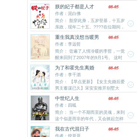
就，来自于我骨子里的智慧、高贵、优雅和仁慈！”……
不修性命，寿不过百。王玄魂穿修真界，已修兵家，只
顿吃肉。曹静静居然带着家里几个哥哥当上光荣的工
08-05
朕的妃子都是人才
历史的浩荡，从来不是简单的对与错便可以评判。绵柔
能凭借人望推演盘，将兵家术法推演至巅峰，争一线生
人。就连十里八村公认的好男人都非她不娶
作者：泥白佛
温吞里的刀光剑影，波谲云诡中的尔虞我诈，机关算尽
机，自此踏鬼穴、捣妖巢、伐山破庙…许多年后，众多
下的粉墨登场！杀意写在脸上，宽恕放在心里，最后却
简介： 胎穿此身，五岁登基，十五岁
大教祖师聚集一堂，脸色难看：“说什么妖鬼邪魔，黑暗
把命运交给天意。《帝国编年史·卷一》如果您喜欢帝国
亲政，现年二十五。????在位期间，
动乱…”“他王玄，才是这世间最大的恐怖！”
王权，别忘记分享给朋友
朕烧玻璃，制肥皂，研发水泥，育种水稻。????教太后
08-05
重生我真没想当暖男
麻将养老，率将士塞外烧烤，创建皇家银行，修缮各省
作者：李远哲
直道。????这才有了威威大岳的太平盛世！????然，
简介： 尝遍了人情冷暖的李哲，一觉
好景不长，世道难料。东南大水，西北大旱，地震频
醒来回到了2007年的9月1号。 这时
发，边患侵扰。????承平已久的群臣请朕下罪己诏，向
他刚考上大学，坐在去洪城师范学院报到的火车上。 重
苍天祈求，诚意祷告。????朕呵呵一笑，这是历史架空
08-05
为了和霍先生离婚
生的李哲能有什么坏心思呢，他只想多谈几次恋爱罢
文，各位莫非走错了频道。????于是朕发出四道圣旨，
作者：李千泗
了！ 只是后来李哲发现他竟然成了暖男！ 暖男者，中
派遣三位钦差，仅仅两个多月，朝堂再无一声牢
简介： 【早点更新】【女主先婚后爱
央空调也。
骚。????罪己诏，开玩笑，朕还要泰山封禅，跟那老天
男主蓄谋已久】宋安安推开别墅大
唠一唠。????良辰吉日，泰山之巅，少年天子，意气风
门，就见到了客厅沙发上等候她的男人。奢华顶灯投下
发。????就在此时，圣光乍现，云海中一个改变朕世界
08-05
中世纪人生
光影，霍慕笙淡声开口：“0点分。你晚了分钟到家。”他
观的人御剑而来……
作者：四呱
收拾文件起身：“给你半小时收拾，我先上楼等你。”宋
简介： 当一个不期而至的灵魂，来到
安安深深呼吸，将早就备好的离婚协议书摔在他面
这个似是而非的年代，又会掀起怎样
前：“不好意思！我们离婚吧。”霍慕笙动作一顿，微微
的风暴。是融入这个时代，成为一名骑士典范，或者驰
皱眉：“……以后我会控制在个小时以内。”宋安安脸色
08-05
我在古代混日子
骋疆场，在史书上留下自己的传奇，再亦或者撕开黑
一僵，咬牙切齿：“我说，离婚吧，混蛋！”宋安安本以
作者：饺哥哥