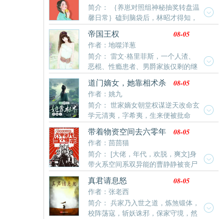
简介： ｛养崽对照组神秘抽奖转盘温
心得了不治之症，没等来丈夫的嘘寒问暖，却等来了被
馨日常｝磕到脑袋后，林昭才得知，
扫地出门。偏偏命运弄人，意外得知了自己不能生育的
自己是一本年代后妈养崽文里的对照组。她今天应该死
真正原因，自己要强了一辈子，却活成了一个笑话。重
08-05
帝国王权
了的，谁知没死反倒觉醒了。脑海里闪过书的内容——
生归来，这保姆牌妻子谁爱当谁当。正想着该如何改变
作者：地噬洋葱
她死后，她的双胞胎儿子都成了舔狗、备胎，被利用个
困局，却偶得一方小空间，看着老天给的金手指笑眯了
简介： 雷文·格里菲斯，一个人渣、
彻底，最终下场凄惨；小儿子五岁被拐，冻死街头；小
眼。干净利落的踢了所谓的专情男，转身嫁给了厂里的
恶棍、性瘾患者、男爵家族仅剩的继
女儿变成恶毒女配，被各种花式打脸，虐身虐心……一
娶妻老大难，过起了没羞没臊、谁幸福谁知道的甜蜜小
承人……而他马上就要成为一场血祭仪式的牺牲品。既
家子凄惨。林
日子。
08-05
道门嫡女，她靠相术杀
然退无可退，那就只能一往无前，以自己的冷静和智慧
疯了
作者：姚九
冲破死局。但真正的危机才刚刚开始。贪婪的贵族、腐
简介： 世家嫡女朝堂权谋逆天改命玄
败的官僚、僵化的教廷、凶狠的异族、残酷的邪教，命
学元清夷，字希夷，生来便被批命
运对雷文露出了它狰狞的獠牙。雷文不得不依靠来自蓝
——煞星照命，活不过双十。她本是顶级世家嫡长女，
星的知识和智慧、以及这具身体积累的本能和经验，积
08-05
带着物资空间去六零年
却被鸠占鹊巢，以庶代嫡。什么命中注定？她执太素九
累财富、扩展领地、提升实力，粉碎接连不断到来的危
代当小祖宗
作者：茴茴猫
相入世，断阴判阳，预生死，篡天命！一枚铜钱破北斗
机。从男爵，到子爵、伯爵、侯爵、公爵，以至于——
简介： [大佬，年代，欢脱，爽文]身
司命局，搏一条通天之路。
国王！……许多年后，“女王收集者，精灵帝国的帝侯，
带火系空间系双异能的曹静静被丧尸
荣耀兽人的可汗，血腥高地的征服者，大陆与海洋的共
王拉着同归于尽，一睁眼来到缺衣少食的六零年代。渣
主，生灵的庇护者，在世真神”雷文身披九阶铠甲【鲜血
08-05
真君请息怒
男未婚夫：“我就算娶猪娶狗都不娶你！”抢走未婚夫的
君临】手握【无尽兵锋】端坐在王座之上，义正言辞地
作者：张老西
白莲花：“你什么都不会，饶过优秀的魏哥哥吧！”村里
说道：“许多人说我是依靠疯狂、无耻、卑鄙、狡诈才阴
简介： 兵家乃入世之道，炼煞锻体，
人：“曹静静好吃懒做，谁娶了她谁家倒了百辈子血
谋撺掇了王位。但这是纯粹的污蔑！我能获得今天的成
校阵荡寇，斩妖诛邪，保家守境，然
霉！”后来人们发现，在这个缺衣少食的年代，曹家人顿